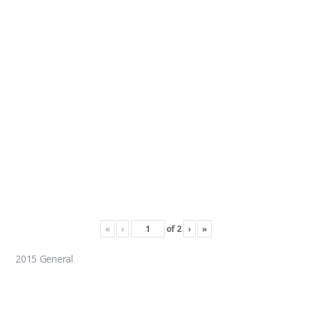
«
‹
of
2
›
»
2015 General