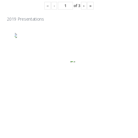
«
‹
of
3
›
»
2019 Presentations