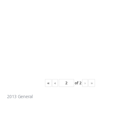
«
‹
of
2
›
»
2013 General