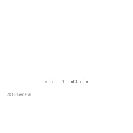
«
‹
of
2
›
»
2016 General