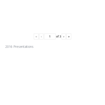
«
‹
of
3
›
»
2016 Presentations