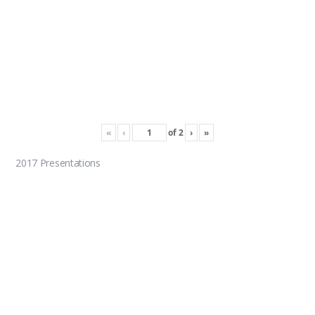
«
‹
of
2
›
»
2017 Presentations